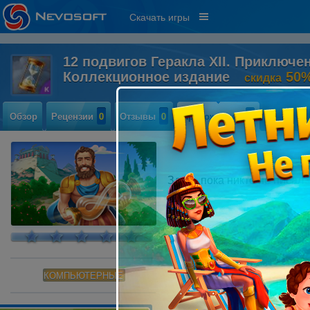
Скачать игры
12 подвигов Геракла XII. Приключе
Коллекционное издание
50
скидка
Обзор
Рецензии
0
Отзывы
0
Прохождение
0
Здесь пока никто не писал
КОМПЬЮТЕРНЫЕ