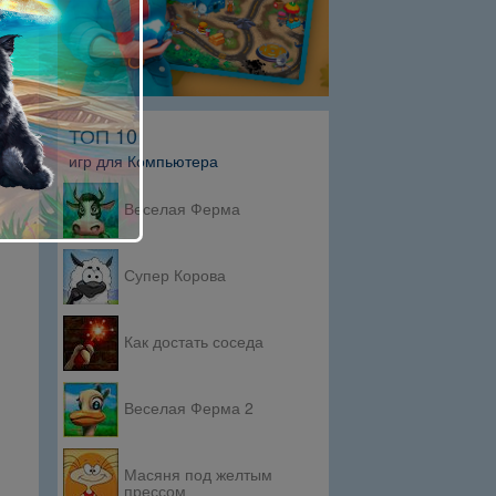
ТОП 10
игр для Компьютера
Веселая Ферма
Супер Корова
Как достать соседа
Веселая Ферма 2
Масяня под желтым
прессом