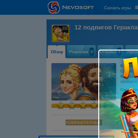
Скачать игры
12 подвигов Геракла
Обзор
Рецензии
0
Отзывы
5
Прох
В третей 
Сциллой и
Мегара в 
пройдете
Системны
- OS: Win
- CPU: 1.
- RAM: 5
- DirectX: 
- Hard Dri
КОМПЬЮТЕРНЫЕ