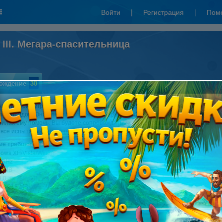
Войти
|
Регистрация
|
Пом
 III. Мегара-спасительница
ождение
30
части серии игр о подвигах Геракла наш герой сражается с чудовищами
 Харбидой. Они пленили отважного Геракла и теперь только жена героя -
силах ему помочь. Вы будете сопровождать их на протяжении всей игры и
 все испытания: от непроходимых лесов Амазонии до высот Олимпа!
е требования:
dows XP/Vista/Win7/8
0 GHz
12 MB
9.0
ve: 213 MB