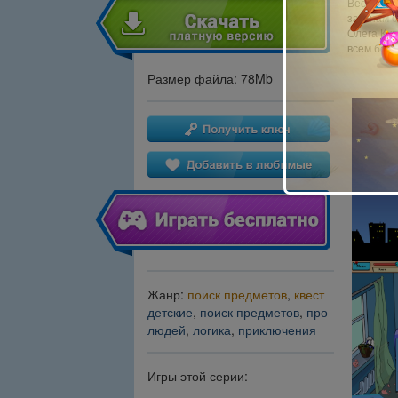
Веселый 
законам с
Олега Кув
всем без 
Размер файла: 78Mb
Жанр:
поиск предметов
,
квест
детские
,
поиск предметов
,
про
людей
,
логика
,
приключения
Игры этой серии: