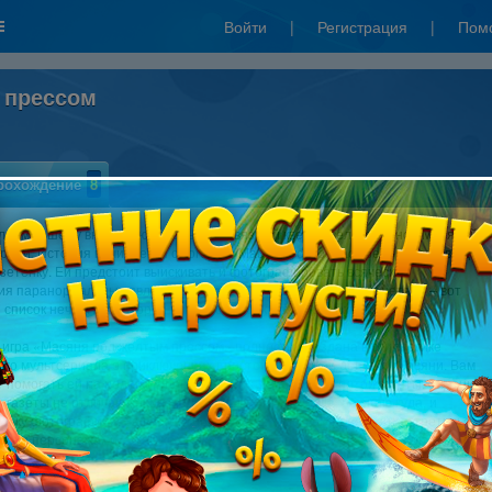
Войти
|
Регистрация
|
Пом
 прессом
рохождение
8
ляем вашему вниманию веселый и отвязный квест с великолепной Масяней
 роли. История начинается с того, что Масяня устроилась репортером в одну
зетенку. Ей предстоит выискивать и фотографировать всяческие
ия паранормальных явлений. Привидения, вампиры, инопланетяне – вот
список нечисти, с которой придется столкнуться отважной Масяне.
 игра «Масяня под желтым прессом» полностью создана в стилистике
ого мультсериала о приключениях простой питерской девушки Масяни. Вам
т помогать ей на нелегком поприще фоторепортера желтой газеты. Задания
 газеты не отличаются разнообразием: «Пойди туда, не знаю куда, и
ачку фотографий». За время прохождения игры вам предстоит встретиться
ными персонажами, а так же с закадычными друзьями Масяни – Хрюнделем и
.