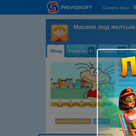
Скачать игры
Масяня под желтым
Обзор
Рецензии
21
Отзывы
515
П
Представ
в главной
желтую га
проявлен
неполный 
Отличная
популярн
предстои
редактора
принеси п
КОМПЬЮТЕРНЫЕ
MAC OS
с необыч
Лохматым