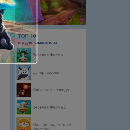
ТОП 10
игр для Компьютера
Веселая Ферма
Супер Корова
Как достать соседа
Веселая Ферма 2
Масяня под желтым
прессом