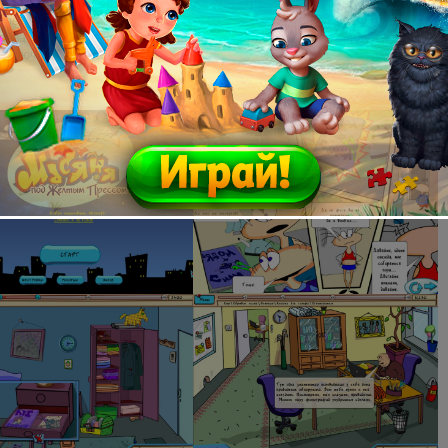
и оригинальный квест «Масяня под желтым прессом» выполнен по всем
воего жанра. А фирменный стиль рисунков, звучание голосов от студии
аева и лихо закрученный сюжет с неожиданной концовкой придутся по душе
исключения игрокам.