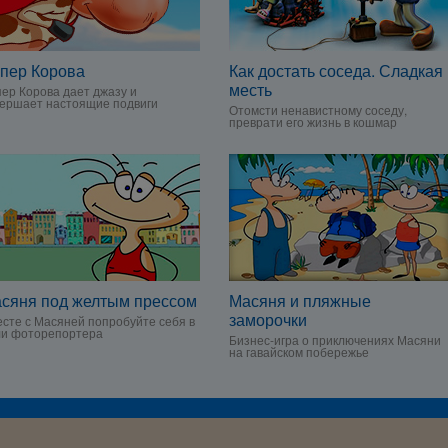
пер Корова
Как достать соседа. Сладкая
месть
ер Корова дает джазу и
ершает настоящие подвиги
Отомсти ненавистному соседу,
преврати его жизнь в кошмар
сяня под желтым прессом
Масяня и пляжные
заморочки
сте с Масяней попробуйте себя в
ли фоторепортера
Бизнес-игра о приключениях Масяни
на гавайском побережье