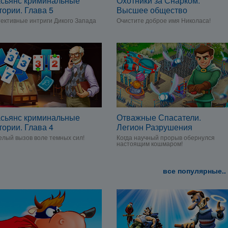
сьянс криминальные
Охотники за Снарком.
тории. Глава 5
Высшее общество
ективные интриги Дикого Запада
Очистите доброе имя Николаса!
сьянс криминальные
Отважные Спасатели.
тории. Глава 4
Легион Разрушения
лый вызов воле темных сил!
Когда научный прорыв обернулся
настоящим кошмаром!
все популярные..