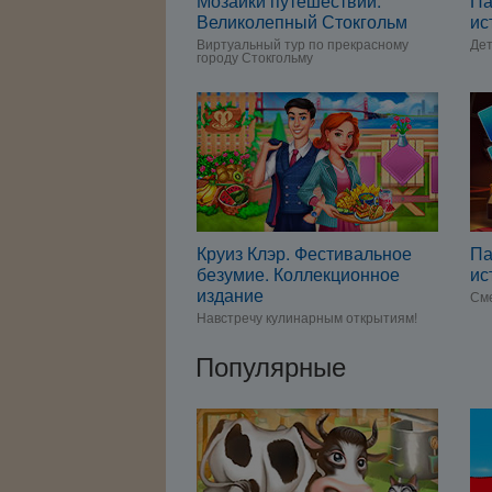
Мозаики путешествий.
Па
Великолепный Стокгольм
ис
Виртуальный тур по прекрасному
Дет
городу Стокгольму
Круиз Клэр. Фестивальное
Па
безумие. Коллекционное
ис
издание
Сме
Навстречу кулинарным открытиям!
Популярные