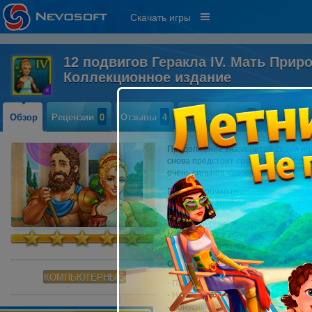
Скачать игры
12 подвигов Геракла IV. Мать Приро
Коллекционное издание
Обзор
Рецензии
0
Отзывы
4
Прохождение
3
Продолжение знаменитой серии игр
снова предстоит сразиться с суровы
очень сильное чудовище!
Гераклу срочно нужна ваша помощь
превратить знойную пустыню в цвет
Коллекционное издание игры также
Мидосе, войне Эпее и Троянском ко
бонусный контент и дополнительны
Особенности коллекционного изда
КОМПЬЮТЕРНЫЕ
- Помогите построить Троянского ко
- Некоторые уровни включают в себ
- Бонусные уровни, красочные обои