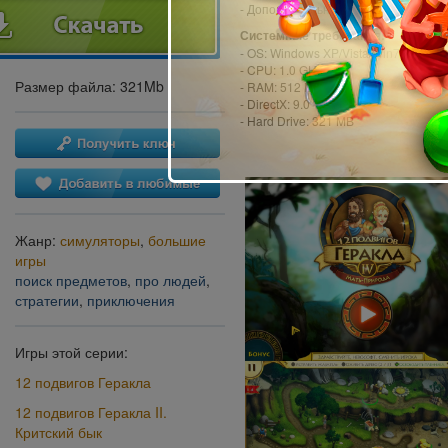
- Дополнительный эпизод!
Системные требования:
- OS: Windows XP/Vista/Win7/8
- CPU: 1.0 GHz
Размер файла: 321Mb
- RAM: 512 MB
- DirectX: 9.0
- Hard Drive: 321 MB
Жанр:
симуляторы
,
большие
игры
поиск предметов
,
про людей
,
стратегии
,
приключения
Игры этой серии:
12 подвигов Геракла
12 подвигов Геракла II.
Критский бык