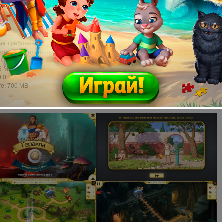
следуйте подуровни, бонусные уровни, супербонусные уровни и
полнительные супербонусные уровни!
е требования:
dows Vista или более поздняя версия
0 GHz
2 MB
9.0
ve: 700 MB