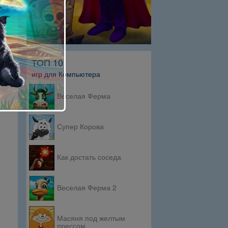
ТОП 10
игр для Компьютера
Веселая Ферма
Супер Корова
Как достать соседа
Веселая Ферма 2
Масяня под желтым
прессом