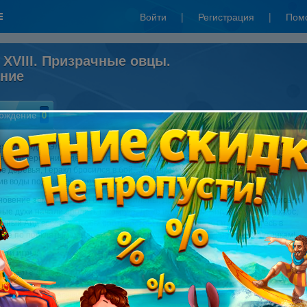
Войти
|
Регистрация
|
Пом
 XVIII. Призрачные овцы.
ание
ождение
0
ежных садах Эллады Геракл наслаждался заслуженным отдыхом. Но покой
ящего героя никогда не длится долго. Когда Мегара попросила его полить
 деревья, Геракл бросился в бой… слишком уж рьяно. Земля треснула,
в воды подземной реки Стикс — и высушив её.
гновение земли Эллады были затоплены, древние проклятия пробудились, и
ые духи начали бродить по округе. Даже подземный мир погрузился в хаос,
енный Аид восстал, чтобы противостоять разрушению. Отправляйтесь в
вие по проклятым ландшафтам, помогая Гераклу и его храбрым спутникам!
сти игры:
згадайте древние проклятия и восстановите баланс в подземном мире!
кройте для себя новый уровень скорости игры вместе с Гераклом!
оверьте свои навыки, преодолевая уникальные препятствия и сталкиваясь с
хватывающими испытаниями!