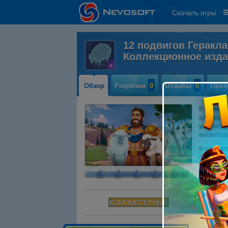
Скачать игры
12 подвигов Геракла
Коллекционное изд
Обзор
Рецензии
0
Отзывы
0
Прох
В безмят
для насто
увядающие
высвободи
В одно м
беспокойн
и разъяр
путешест
Особенно
Ра
КОМПЬЮТЕРНЫЕ
От
Пр
за