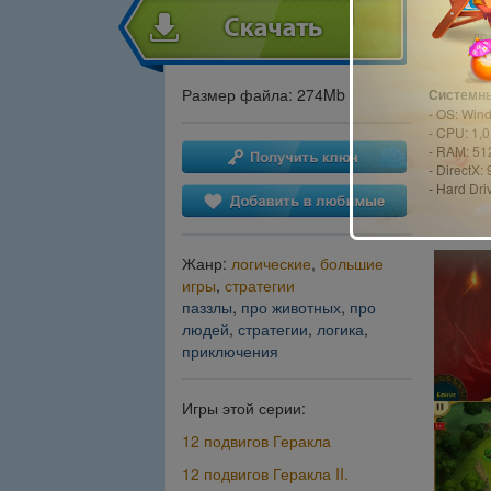
Ис
до
Размер файла: 274Mb
Системны
- OS: Win
- CPU: 1,
- RAM: 51
- DirectX: 
- Hard Dri
Жанр:
логические
,
большие
игры
,
стратегии
паззлы
,
про животных
,
про
людей
,
стратегии
,
логика
,
приключения
Игры этой серии:
12 подвигов Геракла
12 подвигов Геракла II.