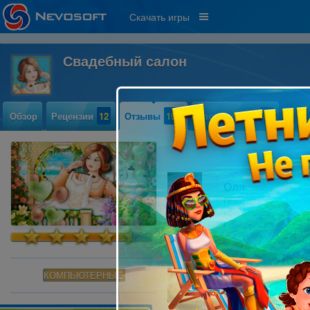
Скачать игры
Свадебный салон
Обзор
Рецензии
12
Отзывы
199
Прохождение
10
Оля
Поиграла демо верси
поиск предметов так 
игры скачиваю давно с
КОМПЬЮТЕРНЫЕ
Очень- очень
Симулятор слишком п
Зато симулятор!