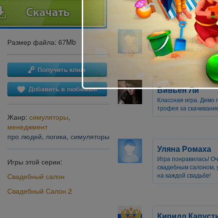
Света Гордиен
Размер файла: 67Mb
Супер, супер, супер!!!!
Вивьен Ли
Классная игра. Демо 
трофея за скачивание
Жанр:
симуляторы
,
менеджмент
про людей
,
логика
,
симуляторы
Уляна Ромаха
Игра понравилась! О
Игры этой серии:
свадебным салоном, у
на каждой свадьбе!
Свадебный салон
Свадебный Салон 2
Кирилл Капуст