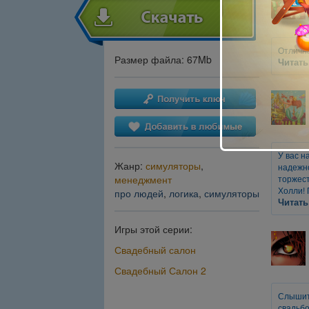
Отлична
Размер файла: 67Mb
Читать
У вас н
Жанр:
симуляторы
,
надежно
менеджмент
торжест
Холли! 
про людей
,
логика
,
симуляторы
Читать
Игры этой серии:
Свадебный салон
Свадебный Салон 2
Слышите
свадьбо