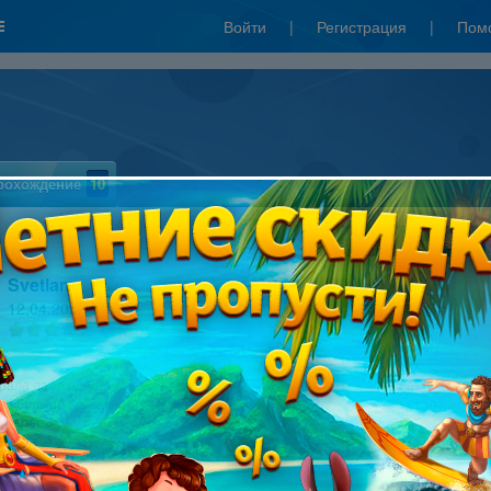
Войти
|
Регистрация
|
Пом
рохождение
10
Написать рецензию
Svetlana
12.04.2021 20:57
0
рала даже одного раза. Где-то на середине четвертого сюжета игра
 и больше не запускается. Выдает ошибку. Пропала и иконка на столе...
 далее »
Артём