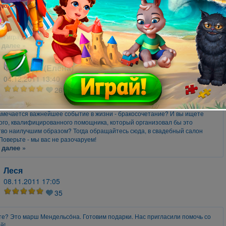
14.03.2012 16:38
20
я игра для девочек !
 далее »
Фея Льда (Елена)
04.12.2011 13:40
26
амечается важнейшее событие в жизни - бракосочетание? И вы ищете
го, квалифицированного помощника, который организовал бы это
во наилучшим образом? Тогда обращайтесь сюда, в свадебный салон
Поверьте - мы вас не разочаруем!
 далее »
Леся
08.11.2011 17:05
35
? Это марш Мендельсо́на. Готовим подарки. Нас пригласили помочь со
й!