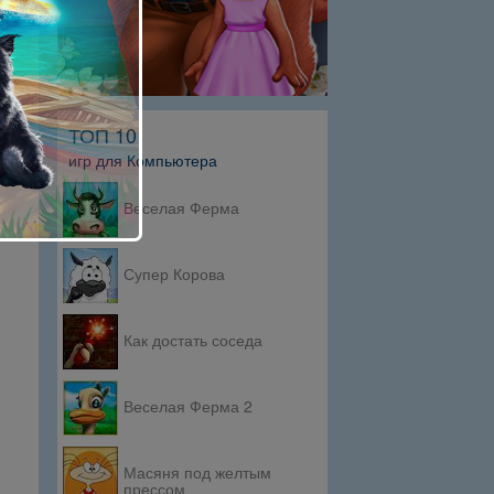
ТОП 10
игр для Компьютера
Веселая Ферма
Супер Корова
Как достать соседа
Веселая Ферма 2
Масяня под желтым
прессом