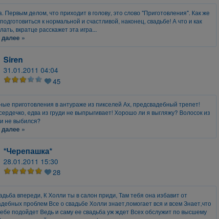
. Первым делом, что приходит в голову, это слово "Приготовления". Как же
подготовиться к нормальной и счастливой, наконец, свадьбе! А что и как
лать, вкратце расскажет эта игра...
 далее »
Siren
31.01.2011 04:04
45
ые приготовления в антураже из пикселей Ах, предсвадебный трепет!
сердечко, едва из груди не выпрыгивает! Хорошо ли я выгляжу? Волосок из
и не выбился?
 далее »
*Черепашка*
28.01.2011 15:30
28
адьба впереди, К Холли ты в салон приди, Там тебя она избавит от
дебных проблем Все о свадьбе Холли знает,помогает вся и всем Знает,что
ебе подойдет Ведь и саму ее свадьба уж ждет Всех обслужит по высшему