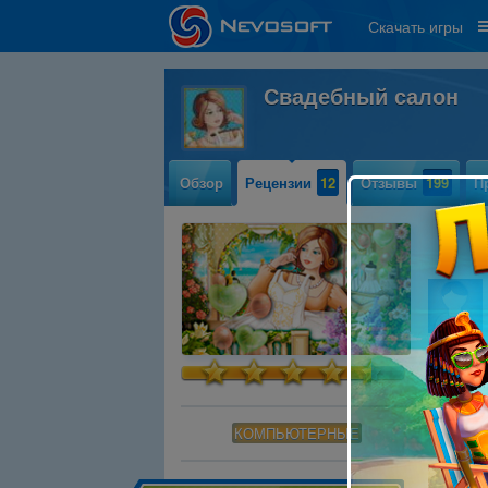
Скачать игры
Свадебный салон
Обзор
Рецензии
12
Отзывы
199
П
Не доиг
слетела
Читать
КОМПЬЮТЕРНЫЕ