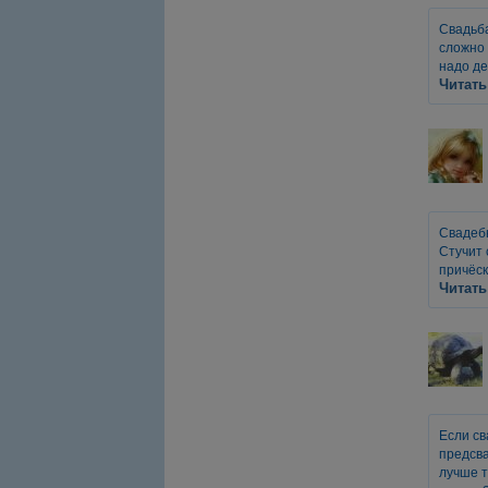
Свадьба
сложно 
надо де
Читать
Свадебн
Стучит 
причёск
Читать
Если св
предсва
лучше т