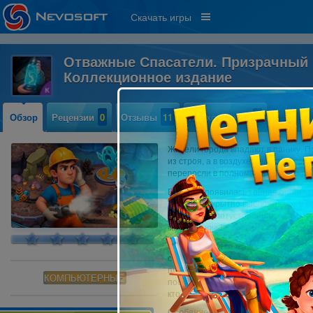
Скачать игры
Отважные Cпасатели. Призрачный 
Коллекционное издание
Обзор
Рецензии
0
Отзывы
11
Прохождение
0
Жители города впадают в панику. П
из строя, а в воздухе мелькают пр
переросли в полномасштабный криз
В городе появилась тайная организ
Ее члены скрытно выслеживают и не
вторгаются потусторонние силы. Но 
могут помочь!
За дело берутся отважные спасате
стабилизировать инфраструктуру и
преследуют нечто скрытое, вам пр
КОМПЬЮТЕРНЫЕ
последствиями каждого прорыва. Пра
кто-либо предполагал!
Особенности коллекционного изда