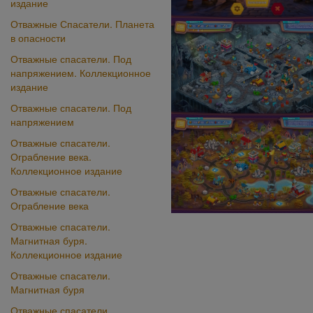
издание
Отважные Спасатели. Планета
в опасности
Отважные спасатели. Под
напряжением. Коллекционное
издание
Отважные спасатели. Под
напряжением
Отважные спасатели.
Ограбление века.
Коллекционное издание
Отважные спасатели.
Ограбление века
Отважные спасатели.
Магнитная буря.
Коллекционное издание
Отважные спасатели.
Магнитная буря
Отважные спасатели.