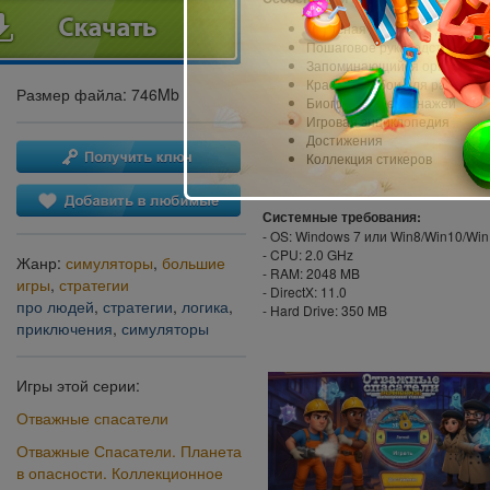
Бонусная глава с 15 дополн
Пошаговое руководство по у
Запоминающийся оригинальн
Красивые обои для рабочего
Размер файла: 746Mb
Биография персонажей
Игровая энциклопедия
Достижения
Коллекция стикеров
Системные требования:
- OS: Windows 7 или Win8/Win10/Wi
- CPU: 2.0 GHz
Жанр:
симуляторы
,
большие
- RAM: 2048 MB
игры
,
стратегии
- DirectX: 11.0
про людей
,
стратегии
,
логика
,
- Hard Drive: 350 MB
приключения
,
симуляторы
Игры этой серии:
Отважные спасатели
Отважные Спасатели. Планета
в опасности. Коллекционное