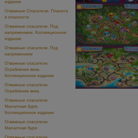
издание
Отважные Спасатели. Планета
в опасности
Отважные спасатели. Под
напряжением. Коллекционное
издание
Отважные спасатели. Под
напряжением
Отважные спасатели.
Ограбление века.
Коллекционное издание
Отважные спасатели.
Ограбление века
Отважные спасатели.
Магнитная буря.
Коллекционное издание
Отважные спасатели.
Магнитная буря
Отважные спасатели.