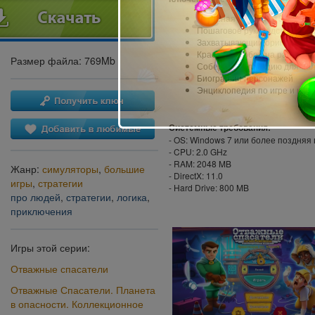
Бонусная глава на 15 допол
Пошаговое руководство по у
Захватывающий оригинальный
Красочные обои на рабочий 
Размер файла: 769Mb
Соберите коллекцию для За
Биографии персонажей
Энциклопедия по игре и колл
Системные требования:
- OS: Windows 7 или более поздняя
- CPU: 2.0 GHz
- RAM: 2048 MB
Жанр:
симуляторы
,
большие
- DirectX: 11.0
игры
,
стратегии
- Hard Drive: 800 MB
про людей
,
стратегии
,
логика
,
приключения
Игры этой серии:
Отважные спасатели
Отважные Спасатели. Планета
в опасности. Коллекционное