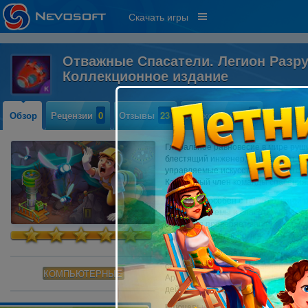
Скачать игры
Отважные Спасатели. Легион Разр
Коллекционное издание
Обзор
Рецензии
0
Отзывы
23
Прохождение
0
Глобальное равновесие в мире руши
блестящий инженер, направляет сво
управляемые искусственным интелле
Как важный член команды спасения,
Кто еще способен с такого отвагой
важные системы и спасать мирных ж
операция проверяет ваши лидерские
последствиями действий его неумо
На протяжении 65 сложных уровней
стратегией в условиях давления. В
КОМПЬЮТЕРНЫЕ
Армагеддона, пытаясь предотврати
действуйте быстро и выведите мир и
Ключевые особенности коллекцио