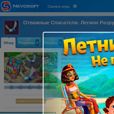
Скачать игры
Отважные Спасатели. Легион Раз
Обзор
Рецензии
0
Отзывы
1
Прохождение
0
Глобальное равновесие в мире руши
блестящий инженер, направляет сво
управляемые искусственным интелле
Как важный член команды спасения,
Кто еще способен с такого отвагой
важные системы и спасать мирных ж
операция проверяет ваши лидерские
последствиями действий его неумо
На протяжении многочисленных сло
временем, ресурсами и стратегией 
КОМПЬЮТЕРНЫЕ
падения доктора Армагеддона, пыт
Будьте начеку, действуйте быстро и
Ключевые особенности игры: