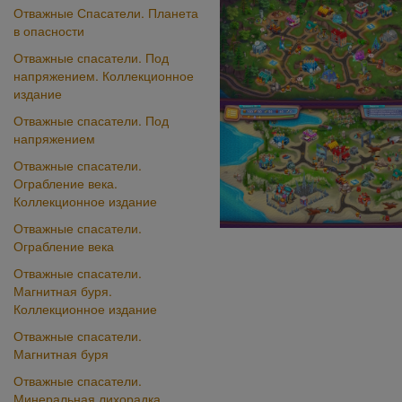
Отважные Спасатели. Планета
в опасности
Отважные спасатели. Под
напряжением. Коллекционное
издание
Отважные спасатели. Под
напряжением
Отважные спасатели.
Ограбление века.
Коллекционное издание
Отважные спасатели.
Ограбление века
Отважные спасатели.
Магнитная буря.
Коллекционное издание
Отважные спасатели.
Магнитная буря
Отважные спасатели.
Минеральная лихорадка.