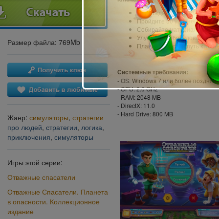
Наслаждайтесь анимирован
Пройдите 50 уровней за отв
Собирайте материалы для 
Улучшайте оборудование
Размер файла: 769Mb
Планируйте свой путь к поб
Системные требования:
- OS: Windows 7 или более поздняя
- CPU: 2.0 GHz
- RAM: 2048 MB
- DirectX: 11.0
- Hard Drive: 800 MB
Жанр:
симуляторы
,
стратегии
про людей
,
стратегии
,
логика
,
приключения
,
симуляторы
Игры этой серии:
Отважные спасатели
Отважные Спасатели. Планета
в опасности. Коллекционное
издание