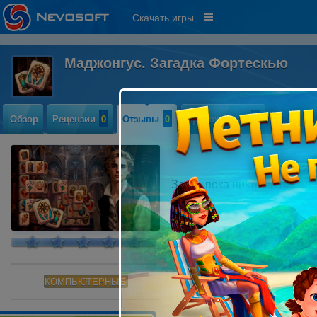
Скачать игры
Маджонгус. Загадка Фортескью
Обзор
Рецензии
0
Отзывы
0
Прохождение
0
Здесь пока никто не писал
КОМПЬЮТЕРНЫЕ