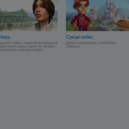
Среди небес
бирь
Добро пожаловать в небесную
кройте тайны семьи Форальбергов
таверну!
оздателей самых одних из лучших
анических игрушек в мире