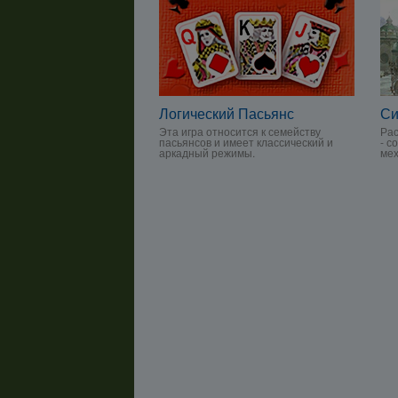
Логический Пасьянс
Си
Эта игра относится к семейству
Рас
пасьянсов и имеет классический и
- с
аркадный режимы.
мех