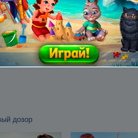
Все жанры
Все тематики
вый дозор