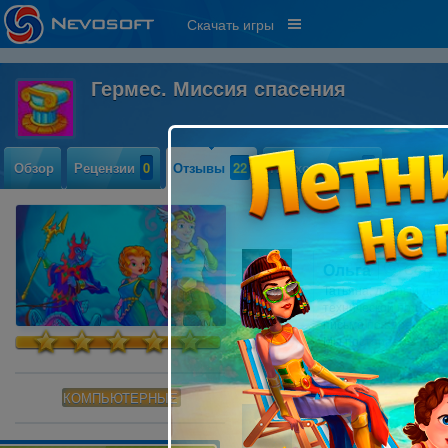
Скачать игры
Гермес. Миссия спасения
Обзор
Рецензии
0
Отзывы
22
Прохождение
0
Ольга
Сотру
Татьяна, добрый день
технической поддержки
письмо по адресу sup
Мы постараемся помо
КОМПЬЮТЕРНЫЕ
Татьяна Татья
После 9 уровня кнопк