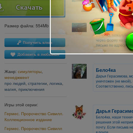
ничего не изменилось
Размер файла: 554Mb
Виктор
Бело4ка, пожалуйста,
через форму на сайте 
письмо по адресу sup
Бело4ка
Жанр:
симуляторы
,
Дарья Герасимова, м
менеджмент
уничтожен (не мной), 
про людей
,
стратегии
,
логика
,
Соответственно, пись
магия
,
приключения
Игры этой серии:
Дарья Герасим
Гермес. Пророчество Сивилл.
Бело4ка, наши техни
Коллекционное издание
решения этой неприя
почту. Если письма н
Гермес. Пророчество Сивилл
в почте.