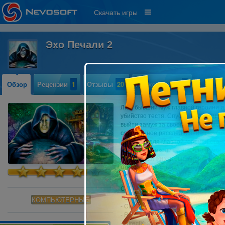
Скачать игры
Эхо Печали 2
Обзор
Рецензии
1
Отзывы
20
Прохождение
2
Люк, бывший муж главной героини и
убийство тестя. Спустя 10 лет он в
выйти замуж за своего старинного 
собственное расследование тех п
новостью для главной героини стан
мужа. Она находит способ проникнут
совместная жизнь была полна тайн 
ответственность за гибель отца гла
2»
Системные требования:
- OS: Windows XP/Vista/Win7/Win8
КОМПЬЮТЕРНЫЕ
- CPU: 1.4 GHz
- RAM: 512 MB
- DirectX: 9.0