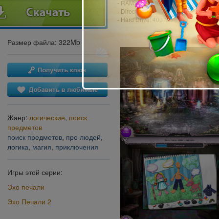
- RAM: 1024 MB
- DirectX: 9.0
- Hard Drive: 400 MB
Размер файла: 322Mb
Жанр:
логические
,
поиск
предметов
поиск предметов
,
про людей
,
логика
,
магия
,
приключения
Игры этой серии:
Эхо печали
Эхо Печали 2