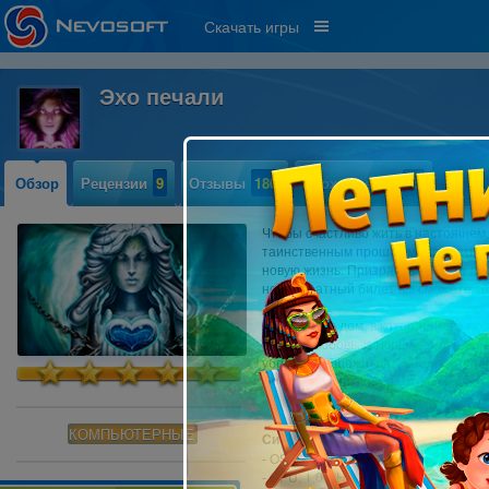
Скачать игры
Эхо печали
Обзор
Рецензии
9
Отзывы
180
Прохождение
45
Чтобы счастливо жить в настоящем,
таинственным прошлым. Помогите Р
новую жизнь. Призрачный поезд дос
него обратный билет вы сможете то
Исследуйте дом, в котором Роза пр
первую любовь, и тюрьму, куда по 
уборщик общежития. Найдите предм
преступлений, собирайте улики и в
КОМПЬЮТЕРНЫЕ
Системные требования:
- OS: Windows XP или более поздня
- CPU: 1,0 GHz