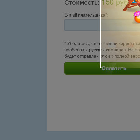
150 pуб.
Стоимость
:
E-mail плательщика*:
* Убедитесь, что вы ввели корректны
пробелов и русских символов. На эт
будет отправлен ключ к полной вер