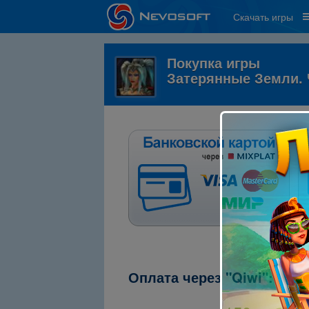
Скачать игры
Покупка игры
Затерянные Земли.
Оплата через "Qiwi":