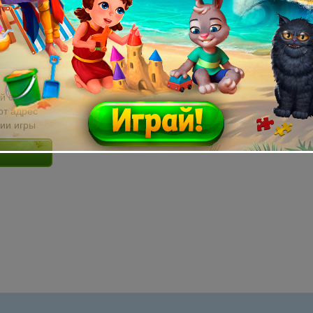
й email без
от адрес
сии игры