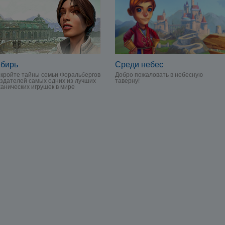
Среди небес
бирь
Добро пожаловать в небесную
кройте тайны семьи Форальбергов
таверну!
оздателей самых одних из лучших
анических игрушек в мире