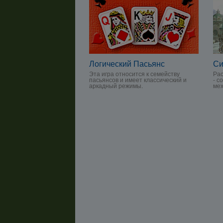
Логический Пасьянс
Си
Эта игра относится к семейству
Рас
пасьянсов и имеет классический и
- с
аркадный режимы.
мех