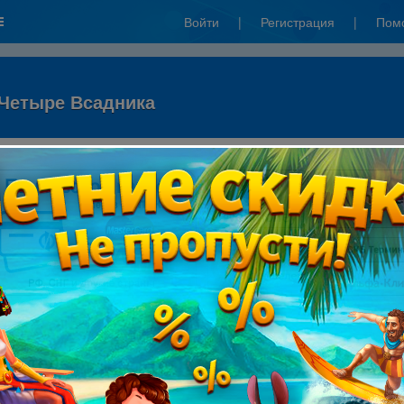
Войти
|
Регистрация
|
Пом
 Четыре Всадника
ого телефона: