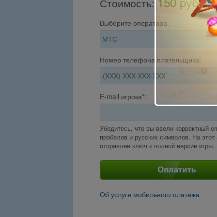
150 pуб.
Стоимость
:
Выберите оператора:
Номер телефона плательщика:
E-mail игрока*:
Убедитесь, что вы ввели корректный em
пробелов и русских символов. На этот
отправлен ключ к полной версии игры.
Об услуге мобильного платежа