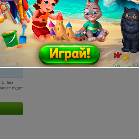
ail без
 адрес будет