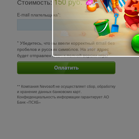
150 pуб.
Стоимость
:
E-mail плательщика*:
* Убедитесь, что вы ввели корректный email без
пробелов и русских символов. На этот адрес
будет отправлен ключ к полной версии игры
** Компания Nevosoft не осуществляет сбор, обработку
и хранение данных банковских карт.
Конфиденциальность информации гарантирует АО
Банк «ПСКБ»