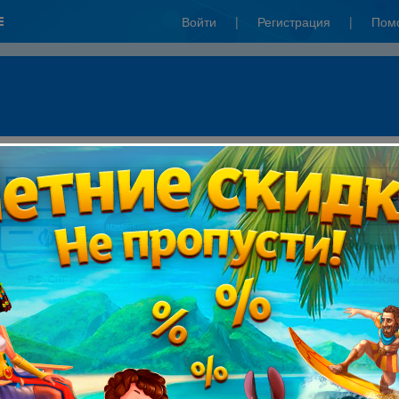
Войти
|
Регистрация
|
Пом
КБ":