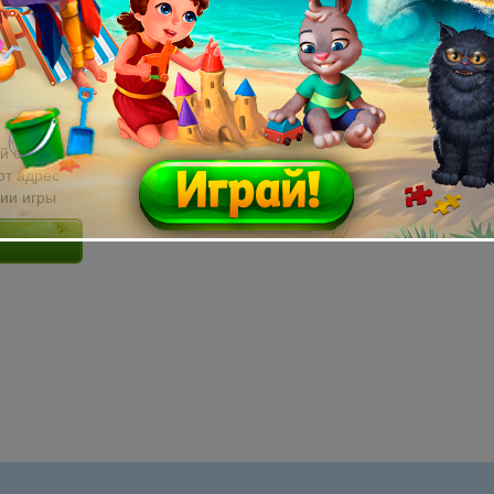
й email без
от адрес
сии игры