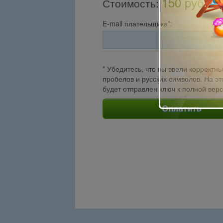
150 pуб.
Стоимость
:
E-mail плательщика*:
* Убедитесь, что вы ввели корректны
пробелов и русских символов. На эт
будет отправлен ключ к полной вер