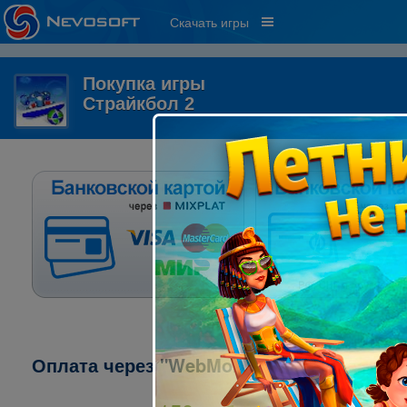
Скачать игры
Покупка игры
Страйкбол 2
Оплата через "WebMoney":