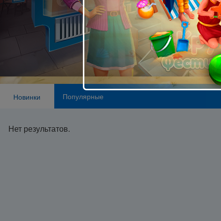
Популярные
Новинки
Нет результатов.