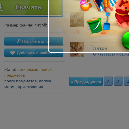
Наташа Чурков
отличная,захватываю
Размер файла: 445Mb
Антон
Опять старая игра,Ж
Жанр:
логические
,
поиск
предметов
поиск предметов
,
логика
,
« Предыдущая
2
3
магия
,
приключения