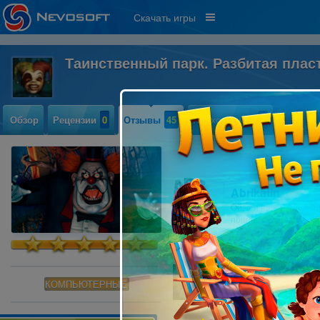
Скачать игры
Таинственный парк. Разбитая плас
Обзор
Рецензии
0
Отзывы
45
Прохождение
2
Abrikatin
Ой, а я еще в коллекц
пошла, скучноватая.
tongo
КОМПЬЮТЕРНЫЕ
По-моему, эта игра б
ошибаюсь? Неужели оп