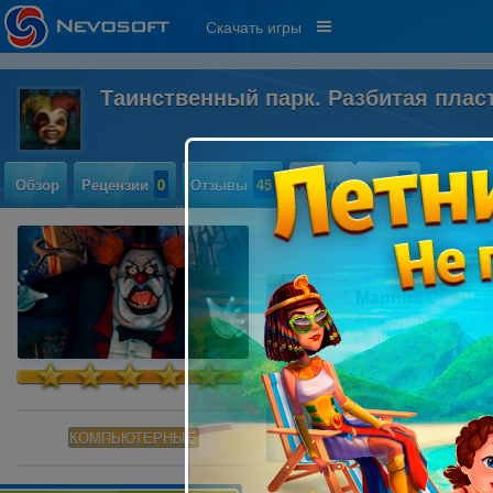
Скачать игры
Таинственный парк. Разбитая плас
Обзор
Рецензии
0
Отзывы
45
Прохождение
2
Марина Севост
А как снять оковы с 
где его взять? Веревк
Кряква
КОМПЬЮТЕРНЫЕ
застряла))) Не далеко
половинками лиц. Нуж
половине. я вставила