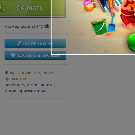
нажимаю и получаю и
них... Что делать то?
фишки ставить?
Размер файла: 445Mb
Жанр:
логические
,
поиск
предметов
поиск предметов
,
логика
,
магия
,
приключения