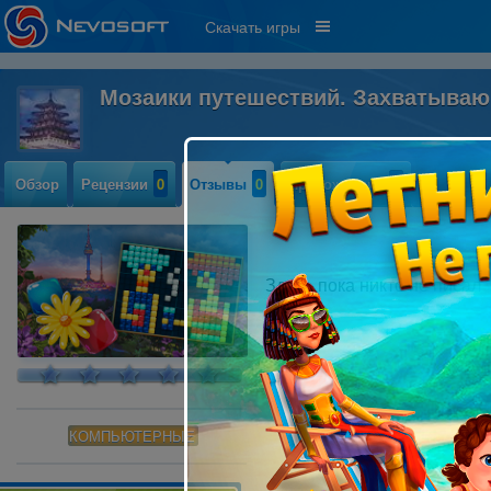
Скачать игры
Мозаики путешествий. Захватыва
Обзор
Рецензии
0
Отзывы
0
Прохождение
0
Здесь пока никто не писал
КОМПЬЮТЕРНЫЕ