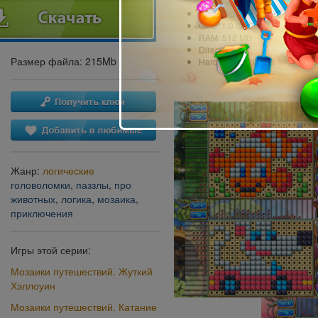
OS: Windows XP или более п
CPU: 1.0 GHz
RAM: 512 MB
DirectX: 9.0
Размер файла: 215Mb
Hard Drive: 400 MB
Жанр:
логические
головоломки
,
паззлы
,
про
животных
,
логика
,
мозаика
,
приключения
Игры этой серии:
Мозаики путешествий. Жуткий
Хэллоуин
Мозаики путешествий. Катание