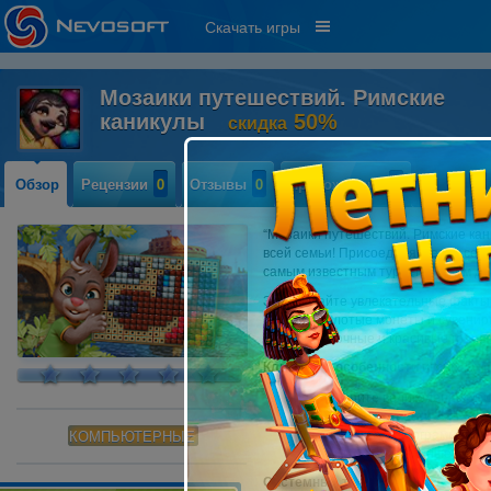
Скачать игры
Мозаики путешествий. Римские
каникулы
50%
скидка
Обзор
Рецензии
0
Отзывы
0
Прохождение
0
“Мозаики путешествий. Римские кан
всей семьи! Присоединяйтесь к семь
самым известным туристическим д
Запоминайте увлекательные факты,
собирая золотые монеты и сувениры
решая красочные и красивые голов
Ключевые особенности игры:
Совершите великолепный ви
2 уровня сложности
20 бонусных нонограмм плюс
КОМПЬЮТЕРНЫЕ
Отвечайте на сложные вопро
Системные требования: