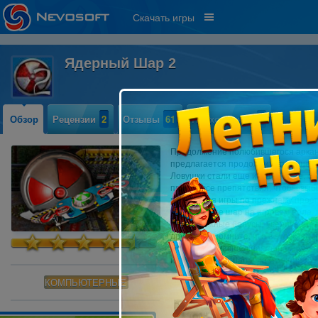
Скачать игры
Ядерный Шар 2
Обзор
Рецензии
2
Отзывы
61
Прохождение
1
Продолжение полюбившегося аркано
предлагается продолжить путешест
Ловушки стали еще изощреннее, он
пройти все препятствия, чтобы выб
мира. Идея игры по прежнему прост
удерживайте шар на игровом поле, 
всевозможные бонусы: увеличение 
другие, но помните, что в этом заг
графика, сумасшедшая динамика игр
игра Ядерный Шар 2 настоящий пода
КОМПЬЮТЕРНЫЕ