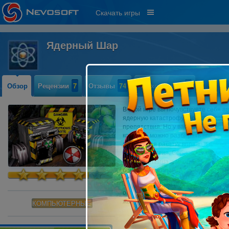
Скачать игры
Ядерный Шар
Обзор
Рецензии
7
Отзывы
74
Прохождение
4
В этой игре вы почувствуете себя 
ядерную катастрофу. Повсюду рас
препятствия. Но у вас в арсенале 
которого можно разбирать все препя
перемещая ракетку вправо и влево,
на препятствия. Собирайте всевоз
шар, ракетница и многие другие, но
бонусы полезны.
Трехмерная графика, сумасшедшая 
оформление – эта игра настоящий п
жанра.
КОМПЬЮТЕРНЫЕ