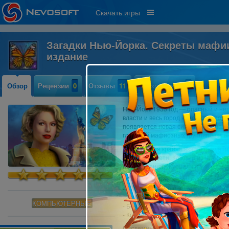
Скачать игры
Загадки Нью-Йорка. Секреты мафи
издание
Обзор
Рецензии
0
Отзывы
11
Прохождение
1
Нью-Йорк 1955 год — опасный и не
власти и весь город находился под
появляется новая сила, способная 
главарей мафиозных группировок вн
Эти события крайне взволновали гр
пропадать дети! Каждый из них рисо
исчезновения. Журналисты и детект
Коллекционное издание игры вкл
- Руководство по прохождению;
- Захватывающие обои, заставки и к
КОМПЬЮТЕРНЫЕ
- Бонусная глава;
- Коллекции, трофеи, объекты и бо
Системные требования: