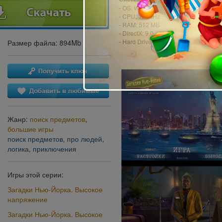
- OS: Windows XP или более поздня
- CPU: 1.6 GHz
- RAM: 512 MB
- DirectX: 9.0
- Hard Drive: 900 MB
Размер файла: 894Mb
Жанр:
поиск предметов
,
большие игры
поиск предметов
,
про людей
,
логика
,
приключения
Игры этой серии:
Загадки Нью-Йорка. Высокое
напряжение
Загадки Нью-Йорка. Высокое