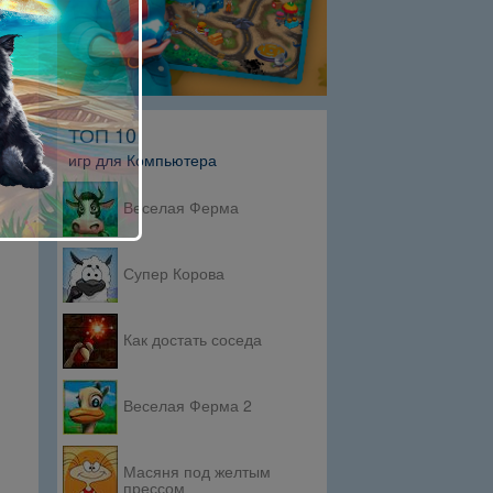
ТОП 10
игр для Компьютера
Веселая Ферма
Супер Корова
Как достать соседа
Веселая Ферма 2
Масяня под желтым
прессом