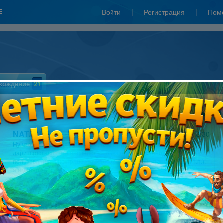
Войти
|
Регистрация
|
Пом
хождение
21
Написать отзыв
NATALI
04.08.2012 12:30
Ну что же за мания у папаш и, иже с ними, всех родственничков,
дарить(оставлять в наследство, давать во временное
пользование...) не процветающие фермы(отели, ранчо и т.д. и т.п.),
а именно заброшенные?.. Эээх...
Мне нравится
2
Стася
04.08.2012 11:04
Новая ферма нужно сыграть!