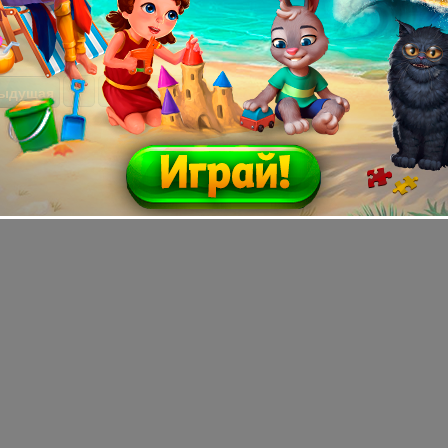
Мне нравится
1
дыдущая
7
8
9
10
Следующая »