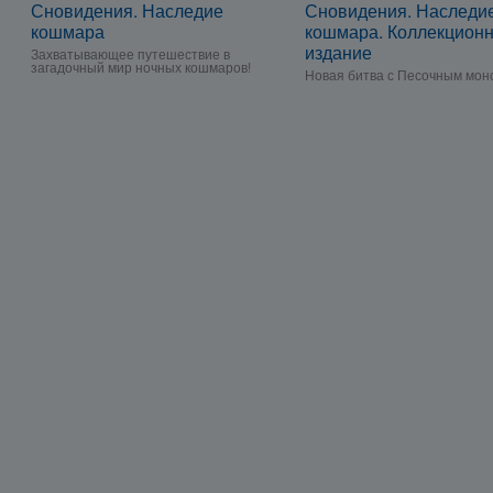
Сновидения. Наследие
Сновидения. Наследи
кошмара
кошмара. Коллекцион
издание
Захватывающее путешествие в
загадочный мир ночных кошмаров!
Новая битва с Песочным мон