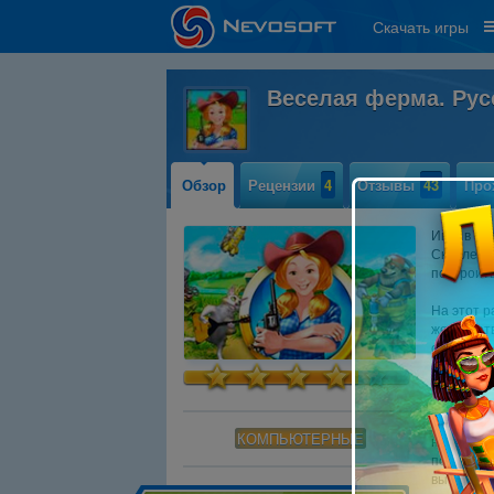
Скачать игры
Веселая ферма. Рус
Обзор
Рецензии
4
Отзывы
43
Про
Игра в ст
Скарлетт 
построить
На этот р
жених, от
снабжени
исправить
американ
Ей нужно 
КОМПЬЮТЕРНЫЕ
нанофабри
поставлен
выиграть 