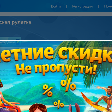
Войти
|
Регистрация
|
Пом
ская рулетка
хождение
2
иле "бизнес" - продолжение популярного сериала "Веселая ферма 3".
уже купила новое ранчо для своей бабушки и помогла Деду Морозу
 завод по производству подарков. Следующая остановка - Россия!
аз Скарлетт должна помочь своей русской подруге. Таня жалуется, что ее
важный космонавт Степа, совсем исхудал. Чиновники, ответственные за
е станции, поставляют на орбиту некачественные продукты. Чтобы
 положение, требуется вмешательство опытного менеджера - такого, как
ка Скарлетт.
организовать работу фермы, наладить добычу нефти и построить
ку, где производятся запчасти для ракет. Если Скарлетт справится с
ными задачами и пройдет все девяносто игровых уровней, она сможет
конкурс на поставку питания для отважных покорителей космоса. Качайте