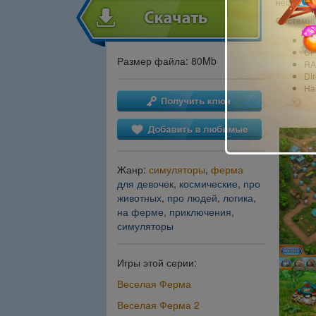
нефть - с
Системны
OS
CP
Размер файла: 80Mb
RA
Dir
Ha
Жанр:
симуляторы
,
ферма
для девочек
,
космические
,
про
животных
,
про людей
,
логика
,
на ферме
,
приключения
,
симуляторы
Игры этой серии:
Веселая Ферма
Веселая Ферма 2