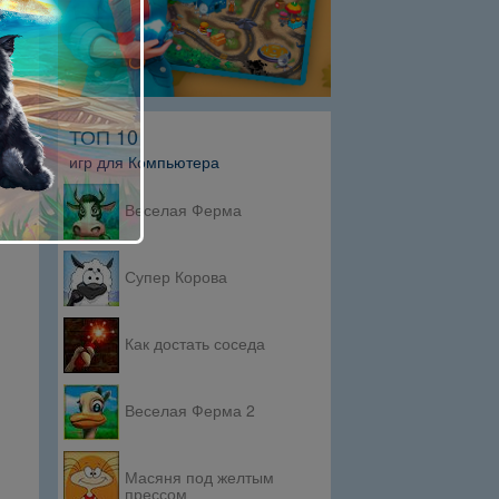
ТОП 10
игр для Компьютера
Веселая Ферма
Супер Корова
Как достать соседа
Веселая Ферма 2
Масяня под желтым
прессом