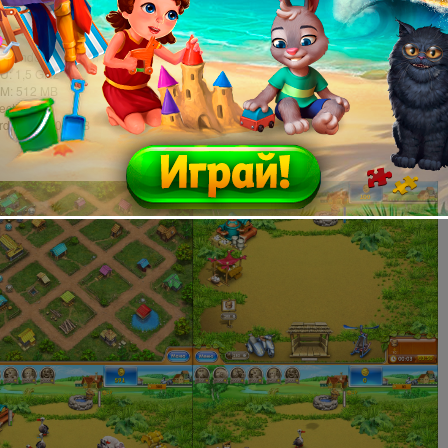
таньте олигархом!
е требования:
: Windows XP или более поздняя версия
U: 1,5 GHz
M: 512 MB
ectX: 9.0
rd Drive: 500 MB