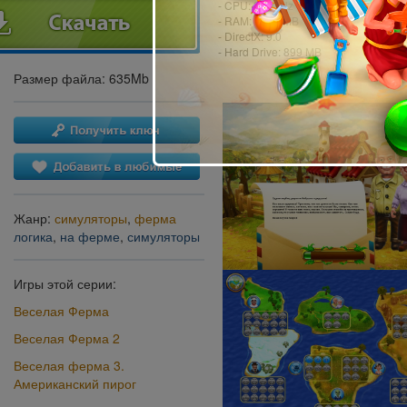
- CPU: 2.0 GHz
- RAM: 1024 MB
- DirectX: 9.0
- Hard Drive: 899 MB
Размер файла: 635Mb
Жанр:
симуляторы
,
ферма
логика
,
на ферме
,
симуляторы
Игры этой серии:
Веселая Ферма
Веселая Ферма 2
Веселая ферма 3.
Американский пирог