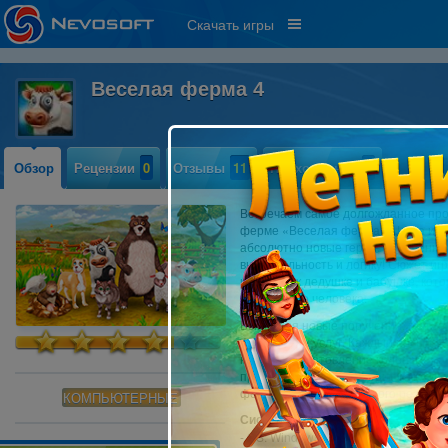
Скачать игры
Веселая ферма 4
Обзор
Рецензии
0
Отзывы
11
Прохождение
1
Встречаем самое долгожданное пр
ферме «Веселая ферма 4»! Эта игра
абсолютно новые герои, улучшенны
внимательность и логику! Сюжет иг
каникулы к дедушке и бабушке, ко
энергичного человека.
Выполняя новые поручения, вы все
фермерских услуг. Каждый новый ден
коровы; приготовление колбасы, мас
происходит во время игры, рассчит
фермер добьется золотого результа
КОМПЬЮТЕРНЫЕ
Системные требования:
- OS: Windows XP(кроме SP3)/Vista/