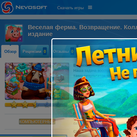
Скачать игры
Веселая ферма. Возвращение. Кол
издание
Обзор
Рецензии
0
Отзывы
0
Прохождение
0
В обновленной версии «Веселой фе
Наша задача восстановить и облаг
таких результатов, чтобы оно нача
Для этого потребуется научиться ус
на восстановление фермы и хозяйст
разбить огород, построить уютную 
собаку и кота собственным жильем.
В новой игре 90 основных и 20 бону
разводить животных, каждое животн
сможете получить ингредиент для 
КОМПЬЮТЕРНЫЕ
бизнес растет!
Системные требования:
- OS: Windows 7 и более поздняя ве