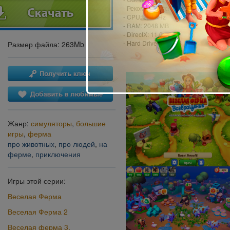
- Рекомендуется ввод имени игрока
- CPU: 2.0 GHz
- RAM: 2048 MB
- DirectX: 11.0
- Hard Drive: 659 MB
Размер файла: 263Mb
Жанр:
симуляторы
,
большие
игры
,
ферма
про животных
,
про людей
,
на
ферме
,
приключения
Игры этой серии:
Веселая Ферма
Веселая Ферма 2
Веселая ферма 3.