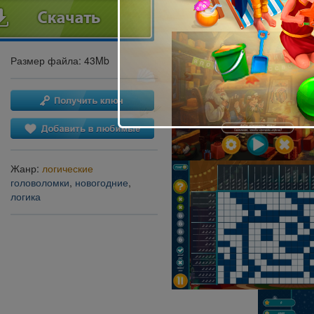
Размер файла: 43Mb
Жанр:
логические
головоломки
,
новогодние
,
логика