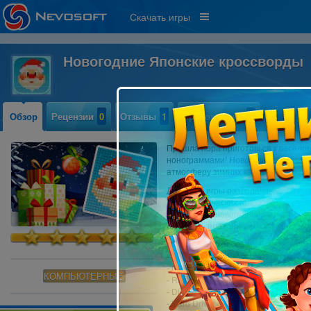
Скачать игры
Новогодние Японские кроссворды
Обзор
Рецензии
0
Отзывы
1
Прохождение
0
Пришла пора приготовься к весёло
нонограммами! Новогодние японски
атмосферу зимних каникул!
Действие игры разворачивается на 
100 тематических головоломок раз
и приятные новогодние мелодии — в
любитель праздничных загадок!
Системные требования:
- OS: Windows XP/Vista/Win7/Win8
- CPU: 1,2 GHz
КОМПЬЮТЕРНЫЕ
- RAM: 1024 MB
- DirectX: 8.0
- Hard Drive: 42 MB