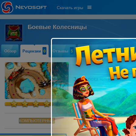
Скачать игры
Боевые Колесницы
Обзор
Рецензии
0
Отзывы
5
Прохождение
2
Здесь пока никто не писал
КОМПЬЮТЕРНЫЕ