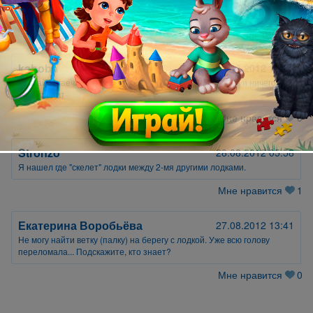
Подскажите, пожалуйста, где их искать?
Мне нравится
0
kahoba
29.08.2012 17:59
где найти гаечный ключ нажимаю в самолете на панель и ничего не
происходит
Мне нравится
0
Stronzo
28.08.2012 05:58
Я нашел где "скелет" лодки между 2-мя другими лодками.
Мне нравится
1
Екатерина Воробьёва
27.08.2012 13:41
Не могу найти ветку (палку) на берегу с лодкой. Уже всю голову
переломала... Подскажите, кто знает?
Мне нравится
0