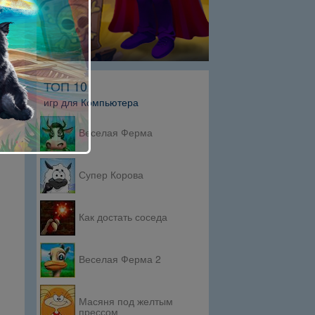
ТОП 10
игр для Компьютера
Веселая Ферма
Супер Корова
Как достать соседа
Веселая Ферма 2
Масяня под желтым
прессом