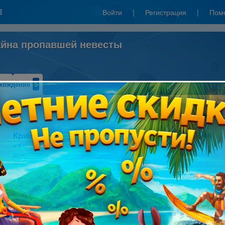
Войти
|
Регистрация
|
Пом
айна пропавшей невесты
хождение
5
Написать прохождение
Кристина Бегал
15.09.2012 05:46
я в самом начале. не могу понять кое-что. когда я взяла блокнот и
ручку надо их положть на место обозначенное, почему, когда на них
новедишь - знак лупы?
Мне нравится
0
Kokainka
30.08.2012 12:28
А я собираю каноэ, не хватает двух Щитов. Подсказку указывает на
место, на котором надо собирать каноэ. Щитов там нет((