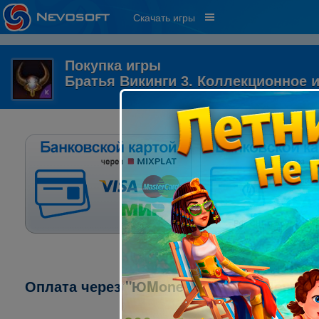
Скачать игры
Покупка игры
Братья Викинги 3. Коллекционное 
Оплата через "ЮMoney" ("ЯндексДеньги"