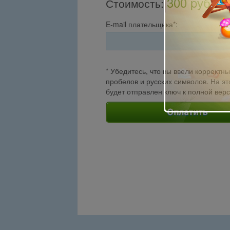
300 pуб.
Стоимость
:
E-mail плательщика*:
* Убедитесь, что вы ввели корректны
пробелов и русских символов. На эт
будет отправлен ключ к полной вер