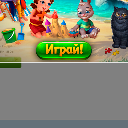
й email без
от адрес
сии игры