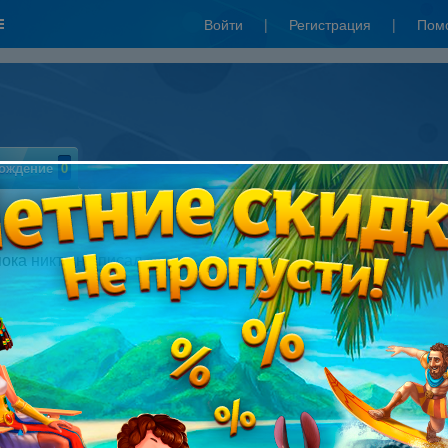
Войти
|
Регистрация
|
Пом
ождение
0
Написать отзыв
пока никто не писал