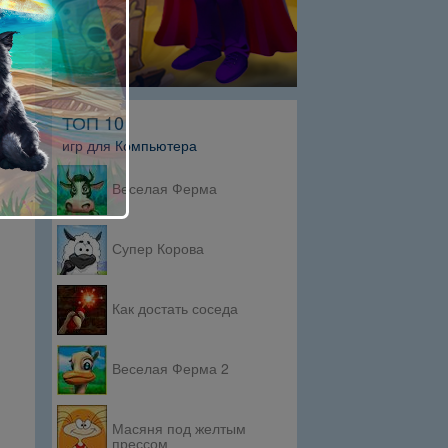
ТОП 10
игр для Компьютера
Веселая Ферма
Супер Корова
Как достать соседа
Веселая Ферма 2
Масяня под желтым
прессом