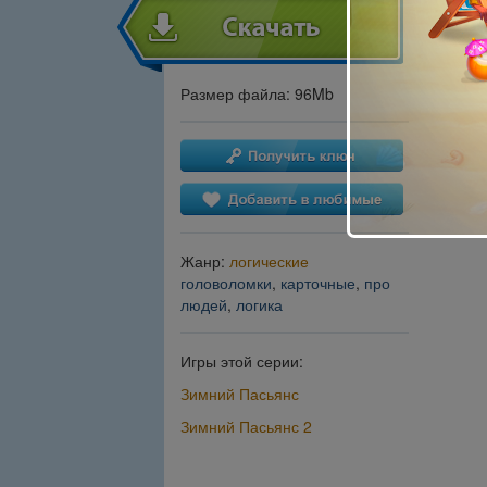
Размер файла: 96Mb
Жанр:
логические
головоломки
,
карточные
,
про
людей
,
логика
Игры этой серии:
Зимний Пасьянс
Зимний Пасьянс 2