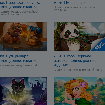
ки. Пиратская ловушка.
Янки. Путь рыцаря
ллекционное издание
Помогите исправить проступки
Мерлина!
ржите победу в величайшей
атской регате!
ки. Путь рыцаря.
Янки. Сквозь зеркало
ллекционное издание
истории. Коллекционное
издание
становите славу Камелота!
Спасите героев из временной петли!