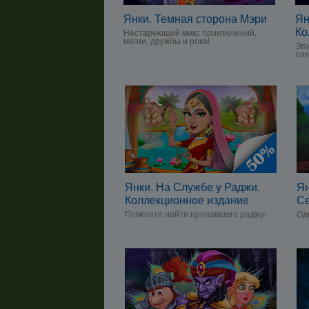
Янки. Темная сторона Мэри
Ян
Ко
Нестареющий микс приключений,
магии, дружбы и рока!
Эпи
пам
Янки. На Службе у Раджи.
Ян
Коллекционное издание
С
Помогите найти пропавшего раджу!
Од