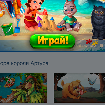
Все жанры
Все тематики
воре короля Артура