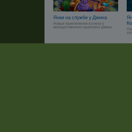
Янки на службе у Джина
Ян
Ко
Новые приключения в плену у
могущественного арабского джина
По
зл
Янки 8. Путешествие
Ян
Одиссея
Од
из
Магическое путешествие через века
Пр