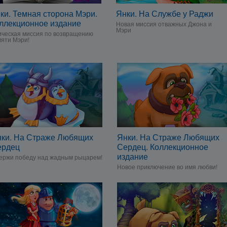
ки. Темная сторона Мэри.
Янки. На Службе у Раджи
ллекционное издание
Новая миссия отважных Джона и
Мэри
ческая миссия по возвращению
яти Мэри!
ки. На Страже Любящих
Янки. На Страже Любящих
ердец
Сердец. Коллекционное
издание
ержи победу над жадным рыцарем!
Новое приключение во имя любви!