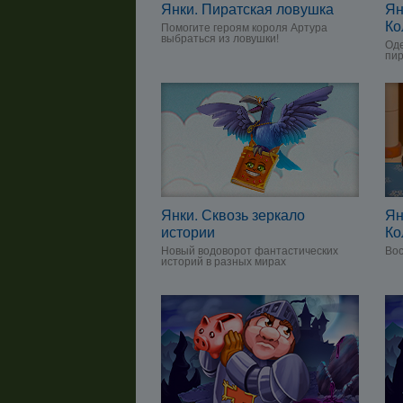
Янки. Пиратская ловушка
Ян
Ко
Помогите героям короля Артура
выбраться из ловушки!
Оде
пир
Янки. Сквозь зеркало
Ян
истории
Ко
Новый водоворот фантастических
Вос
историй в разных мирах