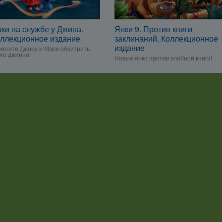
ки на службе у Джина.
Янки 9. Против книги
ллекционное издание
заклинаний. Коллекционное
издание
могите Джону и Мэри обхитрить
ого джинна!
Новые янки против злобной книги!
ки 8. Путешествие
Янки 7. В погоне за
иссея. Коллекционное
волшебным оленем
дание
Джон и Мэри отправляются на охоту!
иключения Янки в Древней Греции!