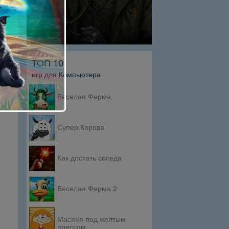
ТОП 10
игр для Компьютера
Веселая Ферма
Супер Корова
Как достать соседа
Веселая Ферма 2
Масяня под желтым
прессом