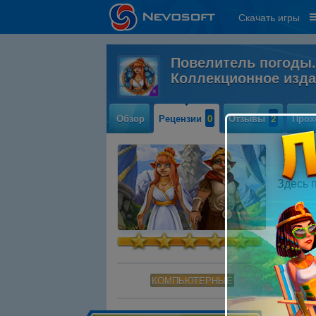
Скачать игры
Повелитель погоды.
Коллекционное изд
Обзор
Рецензии
0
Отзывы
2
Прох
Здесь 
КОМПЬЮТЕРНЫЕ