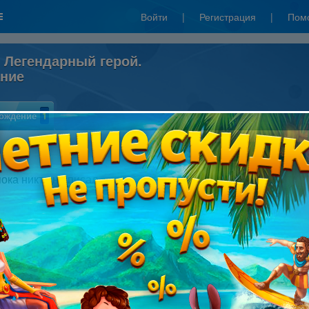
Войти
|
Регистрация
|
Пом
 Легендарный герой.
ание
ождение
1
Написать рецензию
пока никто не писал