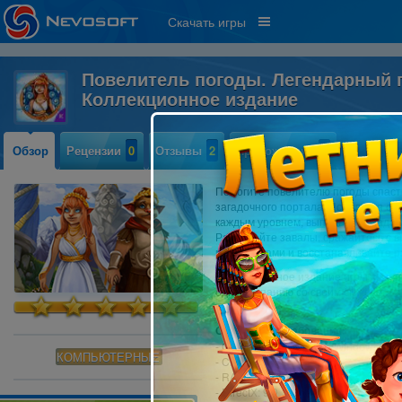
Скачать игры
Повелитель погоды. Легендарный г
Коллекционное издание
Обзор
Рецензии
0
Отзывы
2
Прохождение
1
Помогите повелителю погоды спаст
загадочного портала! Используя со
каждым уровнем, выполняйте задания
Разбирайте завалы, сражайтесь с в
материалами и восстанавливайте р
Коллекционное издание игры содер
одну кампанию со своим сюжетом, а
материалы!
Системные требования:
- OS: Windows XP/Vista/Windows 7/8
КОМПЬЮТЕРНЫЕ
- CPU: 2.5 GHz
- RAM: 2048 MB
- DirectX: 9.0