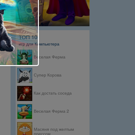
ТОП 10
игр для Компьютера
Веселая Ферма
Супер Корова
Как достать соседа
Веселая Ферма 2
Масяня под желтым
прессом