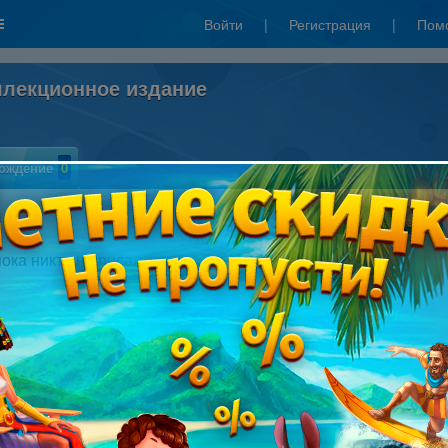
Войти
|
Регистрация
|
Пом
оллекционное издание
ождение
0
Написать отзыв
пока никто не писал