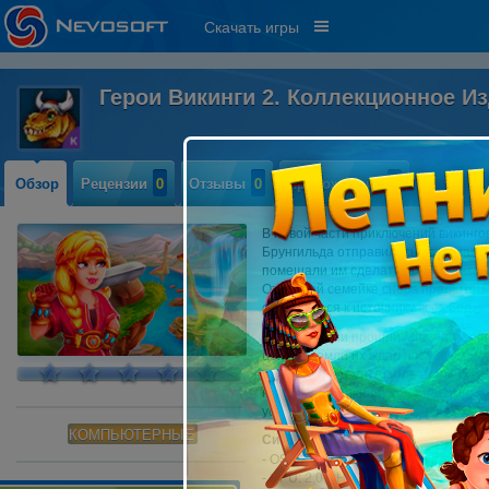
Скачать игры
Герои Викинги 2. Коллекционное И
Обзор
Рецензии
0
Отзывы
0
Прохождение
0
В новой части приключений викинго
Брунгильда отправились на ярмарку
помешали им сделать покупки и за
Отважной семейке снова предстоит
отправиться к источнику всех бед.
Для этого они прошли Мир пламени 
центре земли их ждал настоящий З
растениями и жителями, один из ко
наши друзья любой ценой должны п
успокоить вулканы.
КОМПЬЮТЕРНЫЕ
Системные требования:
- OS: Windows 7 или более поздняя
- CPU: 2,0 GHz