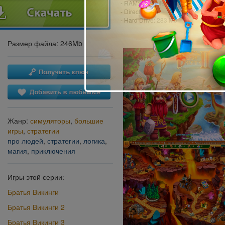
- RAM: 1024 MB
- DirectX: 9.0
- Hard Drive: 283 Mb
Размер файла: 246Mb
Жанр:
симуляторы
,
большие
игры
,
стратегии
про людей
,
стратегии
,
логика
,
магия
,
приключения
Игры этой серии:
Братья Викинги
Братья Викинги 2
Братья Викинги 3