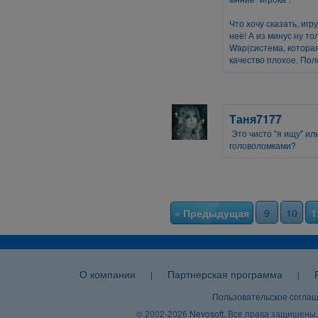
Что хочу сказать, иг
неё! А из минус ну то
Wap(система, которая
качество плохое. По
Таня7177
Это чисто "я ищу" и
головоломками?
« Предыдущая
9
10
1
О компании
Партнерская программа
|
|
Пользовательское согла
© 2002-2026
Nevosoft
. Все права защищены