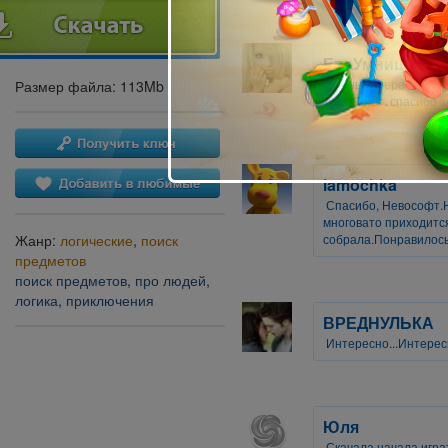
ЕваУмница
Очень интересснаяигр
Размер файла: 113Mb
НевоСофт, спасибо за
lamochka
Спасибо, Невософт.Н
многовато приходитс
собрала.Понравилось
Жанр:
логические
,
поиск
предметов
поиск предметов
,
про людей
,
логика
,
приключения
ВРЕДНУЛЬКА
Интересно...Интересн
Юля
Скачала,начала играт