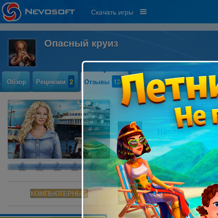
Скачать игры
Опасный круиз
Обзор
Рецензии
2
Отзывы
124
Прохождение
5
Нисанна
Опять новая! Здоров
понравится! Уже кач
Nevosoft baby
КОМПЬЮТЕРНЫЕ
Очень опасный круиз
графика. Замечательн