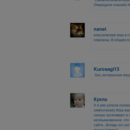
Очередное спасибо Н
nanet
классическая игра в 
озвучены. В общем п
Kurosagi13
Хех, интересная игру
Кукла
А я уже успела поигр
симпотиная) Игра жан
сильно затягивают и пр
необыкновенное, что 
сайте...Всегда это з
мнние "игрока".