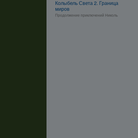
Колыбель Света 2. Граница
миров
Продолжение приключений Николь