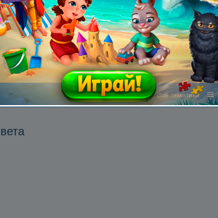
Все жанры
Все тематики
Света