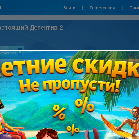
Войти
|
Регистрация
|
Пом
астоящий Детектив 2
ождение
0
 детектив всегда готов расследовать необычное преступление! Такому
ному делу позавидовал бы сам Шерлок Холмс! Таинственные приключения
ются! Криминальный мир никогда не дремлет: опасный преступник ограбил
рал все золото. Полагаясь на дедукцию, расследуйте это дело и докажите,
астоящий профессионал.
аз Вас ожидает более 120 уникальных карточных раскладок и 12 локаций
ного туманного города. Найдите украденное золото, собирайте цепочки
лучите огромный гонорар! Используйте специальные бонусы: джокер,
вание, муллиган и получите еще больше монет.
е требования:
dows XP/Windows Vista/Windows 7
0 GHz