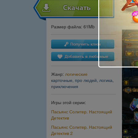
- RAM: 51
- DirectX: 
- Hard Dri
Размер файла: 61Mb
Жанр:
логические
карточные
,
про людей
,
логика
,
приключения
Игры этой серии:
Пасьянс Солитер. Настоящий
Детектив
Пасьянс Солитер. Настоящий
Детектив 2