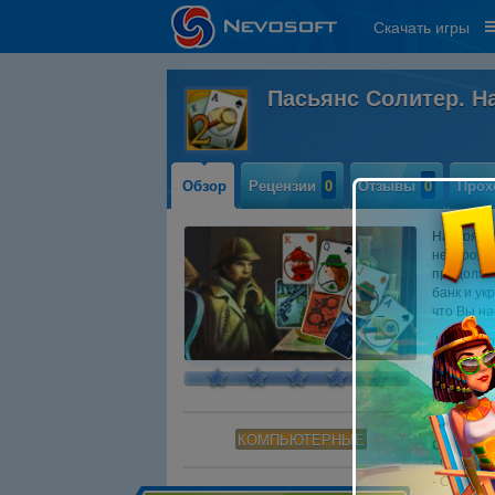
Скачать игры
Пасьянс Солитер. Н
Обзор
Рецензии
0
Отзывы
0
Прох
Настоящий
невероят
продолжа
банк и ук
что Вы н
На этот р
таинствен
карт и по
перемеши
КОМПЬЮТЕРНЫЕ
Системны
- OS: Win
- CPU: 1.