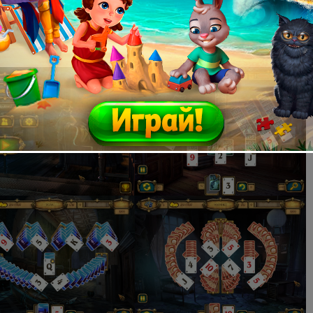
2 MB
9.0
ve: 77 MB