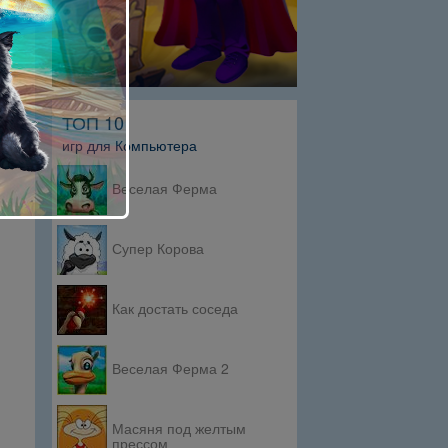
ТОП 10
игр для Компьютера
Веселая Ферма
Супер Корова
Как достать соседа
Веселая Ферма 2
Масяня под желтым
прессом