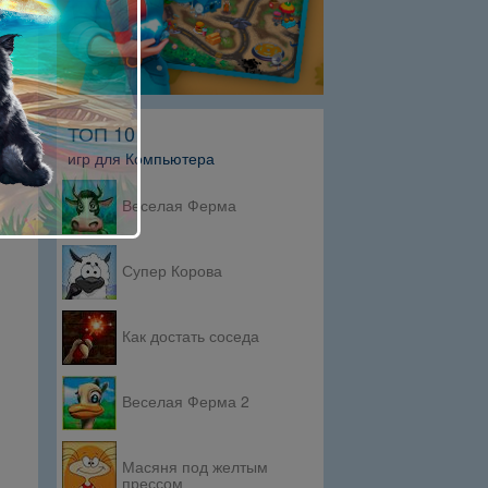
ТОП 10
игр для Компьютера
Веселая Ферма
Супер Корова
Как достать соседа
Веселая Ферма 2
Масяня под желтым
прессом