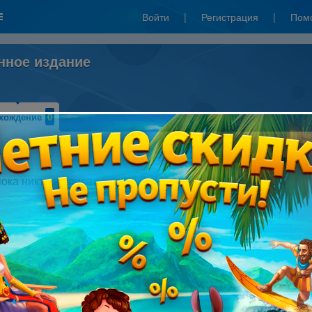
Войти
|
Регистрация
|
Пом
нное издание
хождение
0
Написать прохождение
пока никто не писал